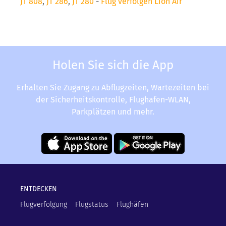
JT 808
,
JT 286
,
JT 280
-
Flug verfolgen Lion Air
Holen Sie sich die App
Erhalten Sie Zugang zu Abflugzeiten, Wartezeiten bei
der Sicherheitskontrolle, Flughafen-WLAN,
Parkplätzen und mehr.
ENTDECKEN
Flugverfolgung
Flugstatus
Flughäfen