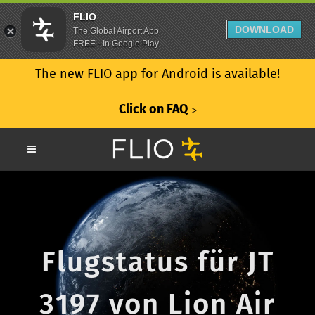
FLIO
DOWNLOAD
The Global Airport App
FREE - In Google Play
The new FLIO app for Android is available!
Click on FAQ
ᐳ
Flugstatus für JT
3197 von Lion Air