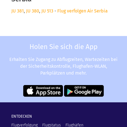
JU 381
,
JU 380
,
JU 513
-
Flug verfolgen Air Serbia
Holen Sie sich die App
Erhalten Sie Zugang zu Abflugzeiten, Wartezeiten bei
der Sicherheitskontrolle, Flughafen-WLAN,
Parkplätzen und mehr.
ENTDECKEN
Flugverfolgung
Flugstatus
Flughäfen