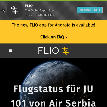
FLIO
DOWNLOAD
The Global Airport App
FREE - In Google Play
The new FLIO app for Android is available!
Click on FAQ
ᐳ
Flugstatus für JU
101 von Air Serbia