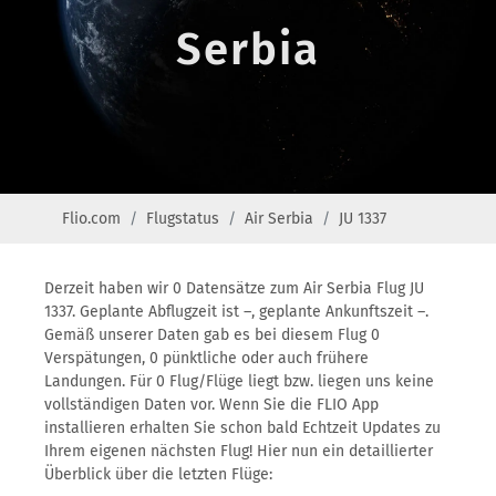
Serbia
Flio.com
Flugstatus
Air Serbia
JU 1337
Derzeit haben wir 0 Datensätze zum Air Serbia Flug JU
1337. Geplante Abflugzeit ist –, geplante Ankunftszeit –.
Gemäß unserer Daten gab es bei diesem Flug 0
Verspätungen, 0 pünktliche oder auch frühere
Landungen. Für 0 Flug/Flüge liegt bzw. liegen uns keine
vollständigen Daten vor. Wenn Sie die FLIO App
installieren erhalten Sie schon bald Echtzeit Updates zu
Ihrem eigenen nächsten Flug! Hier nun ein detaillierter
Überblick über die letzten Flüge: