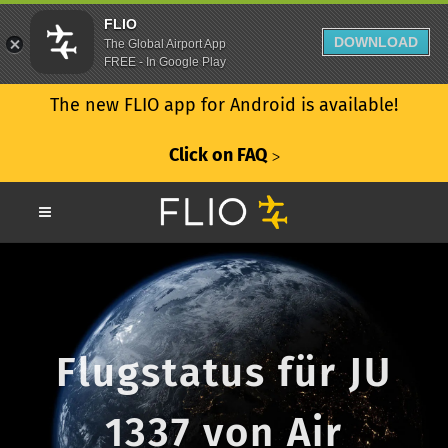
FLIO
DOWNLOAD
The Global Airport App
FREE - In Google Play
The new FLIO app for Android is available!
Click on FAQ
ᐳ
Flugstatus für JU
1337 von Air