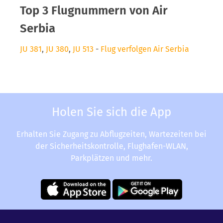
Top 3 Flugnummern von Air
Serbia
JU 381
,
JU 380
,
JU 513
-
Flug verfolgen Air Serbia
Holen Sie sich die App
Erhalten Sie Zugang zu Abflugzeiten, Wartezeiten bei
der Sicherheitskontrolle, Flughafen-WLAN,
Parkplätzen und mehr.