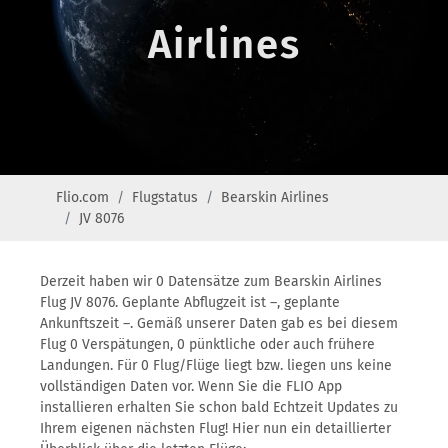
Airlines
Flio.com
Flugstatus
Bearskin Airlines
JV 8076
Derzeit haben wir 0 Datensätze zum Bearskin Airlines
Flug JV 8076. Geplante Abflugzeit ist –, geplante
Ankunftszeit –. Gemäß unserer Daten gab es bei diesem
Flug 0 Verspätungen, 0 pünktliche oder auch frühere
Landungen. Für 0 Flug/Flüge liegt bzw. liegen uns keine
vollständigen Daten vor. Wenn Sie die FLIO App
installieren erhalten Sie schon bald Echtzeit Updates zu
Ihrem eigenen nächsten Flug! Hier nun ein detaillierter