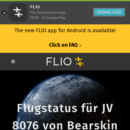
FLIO
DOWNLOAD
The Global Airport App
FREE - In Google Play
The new FLIO app for Android is available!
Click on FAQ
ᐳ
Flugstatus für JV
8076 von Bearskin