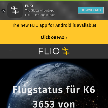
FLIO
DOWNLOAD
The Global Airport App
FREE - In Google Play
The new FLIO app for Android is available!
Click on FAQ
ᐳ
Flugstatus für K6
3653 von