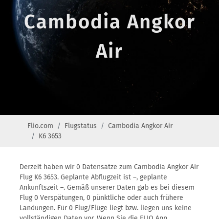
Cambodia Angkor
Air
Flio.com
Flugstatus
Cambodia Angkor Air
K6 3653
Derzeit haben wir 0 Datensätze zum Cambodia Angkor Air
Flug K6 3653. Geplante Abflugzeit ist –, geplante
Ankunftszeit –. Gemäß unserer Daten gab es bei diesem
Flug 0 Verspätungen, 0 pünktliche oder auch frühere
Landungen. Für 0 Flug/Flüge liegt bzw. liegen uns keine
vollständigen Daten vor. Wenn Sie die FLIO App