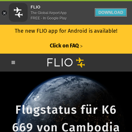
FLIO
DOWNLOAD
The Global Airport App
FREE - In Google Play
The new FLIO app for Android is available!
Click on FAQ
ᐳ
Flugstatus für K6
669 von Cambodia