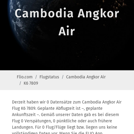
Cambodia Angkor
Air
Flio.com
Flugstatus
Cambodia Angkor Air
K6 7809
Derzeit haben wir 0 Datensätze zum Cambodia Angkor Air
Flug K6 7809. Geplante Abflugzeit ist –, geplante
Ankunftszeit –. Gemäß unserer Daten gab es bei diesem
Flug 0 Verspätungen, 0 pünktliche oder auch frühere
Landungen. Für 0 Flug/Flüge liegt bzw. liegen uns keine
vollständigen Daten vor. Wenn Sie die FLIO App