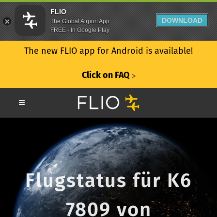
FLIO
DOWNLOAD
The Global Airport App
FREE - In Google Play
The new FLIO app for Android is available!
Click on FAQ
ᐳ
Flugstatus für K6
7809 von