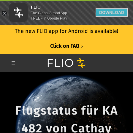
FLIO
DOWNLOAD
The Global Airport App
FREE - In Google Play
The new FLIO app for Android is available!
Click on FAQ
ᐳ
Flugstatus für KA
482 von Cathay