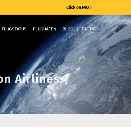
Click on FAQ
ᐳ
|
FLUGSTATUS
FLUGHÄFEN
BLOG
EN
DE
n Airlines