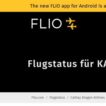
The new FLIO app for Android is a
Flugstatus für K
Flio.com
Flugstatus
Cathay Dragon Airlines