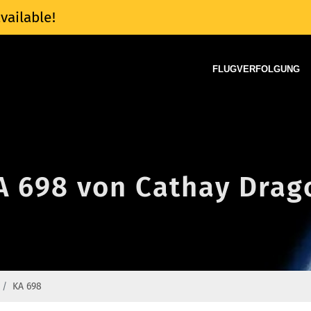
vailable!
FLUGVERFOLGUNG
A 698 von Cathay Drago
KA 698