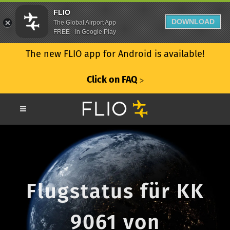
FLIO
DOWNLOAD
The Global Airport App
FREE - In Google Play
The new FLIO app for Android is available!
Click on FAQ
ᐳ
Flugstatus für KK
9061 von