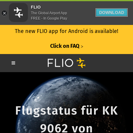
FLIO
DOWNLOAD
The Global Airport App
FREE - In Google Play
The new FLIO app for Android is available!
Click on FAQ
ᐳ
Flugstatus für KK
9062 von