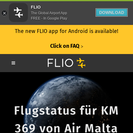
FLIO
DOWNLOAD
The Global Airport App
FREE - In Google Play
The new FLIO app for Android is available!
Click on FAQ
ᐳ
Flugstatus für KM
369 von Air Malta