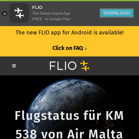
FLIO
DOWNLOAD
The Global Airport App
FREE - In Google Play
The new FLIO app for Android is available!
Click on FAQ
ᐳ
Flugstatus für KM
538 von Air Malta