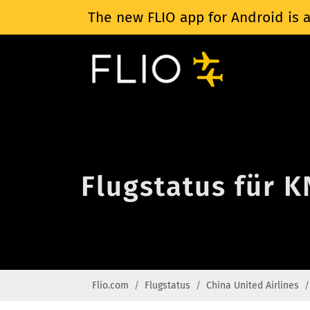
The new FLIO app for Android is a
Flugstatus für K
Flio.com
Flugstatus
China United Airlines