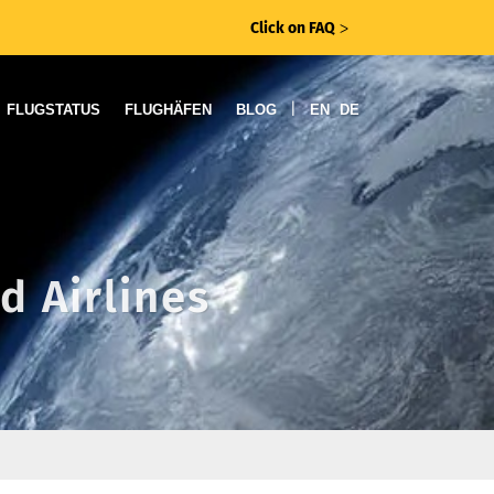
Click on FAQ
ᐳ
|
FLUGSTATUS
FLUGHÄFEN
BLOG
EN
DE
d Airlines