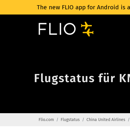
The new FLIO app for Android is a
Flugstatus für K
Flio.com
Flugstatus
China United Airlines