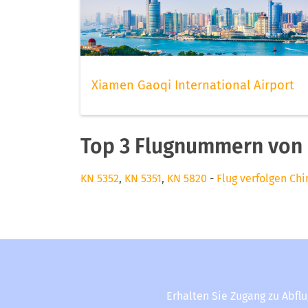
Xiamen Gaoqi International Airport
Top 3 Flugnummern von C
KN 5352
,
KN 5351
,
KN 5820
-
Flug verfolgen Chi
Erhalten Sie Zugang zu Abfl