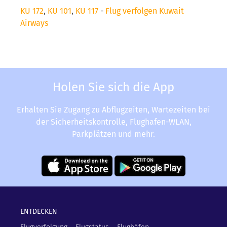
KU 172
,
KU 101
,
KU 117
-
Flug verfolgen Kuwait
Airways
Holen Sie sich die App
Erhalten Sie Zugang zu Abflugzeiten, Wartezeiten bei
der Sicherheitskontrolle, Flughafen-WLAN,
Parkplätzen und mehr.
ENTDECKEN