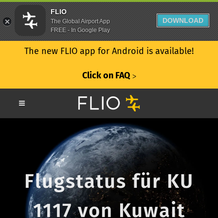
FLIO
DOWNLOAD
The Global Airport App
FREE - In Google Play
The new FLIO app for Android is available!
Click on FAQ
ᐳ
Flugstatus für KU
1117 von Kuwait