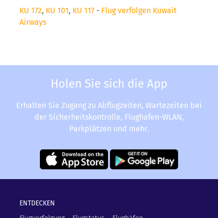
KU 172
,
KU 101
,
KU 117
-
Flug verfolgen Kuwait
Airways
Holen Sie sich die App
Erhalten Sie Zugang zu Abflugzeiten, Wartezeiten bei
der Sicherheitskontrolle, Flughafen-WLAN,
Parkplätzen und mehr.
ENTDECKEN