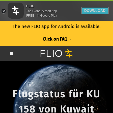
FLIO
DOWNLOAD
The Global Airport App
FREE - In Google Play
The new FLIO app for Android is available!
Click on FAQ
ᐳ
Flugstatus für KU
158 von Kuwait