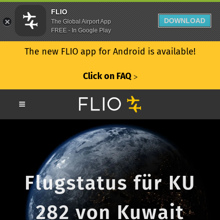
FLIO
DOWNLOAD
The Global Airport App
FREE - In Google Play
The new FLIO app for Android is available!
Click on FAQ
ᐳ
Flugstatus für KU
282 von Kuwait