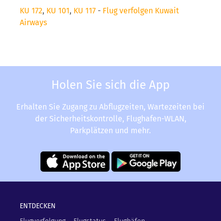
KU 172
,
KU 101
,
KU 117
-
Flug verfolgen Kuwait
Airways
Holen Sie sich die App
Erhalten Sie Zugang zu Abflugzeiten, Wartezeiten bei
der Sicherheitskontrolle, Flughafen-WLAN,
Parkplätzen und mehr.
ENTDECKEN