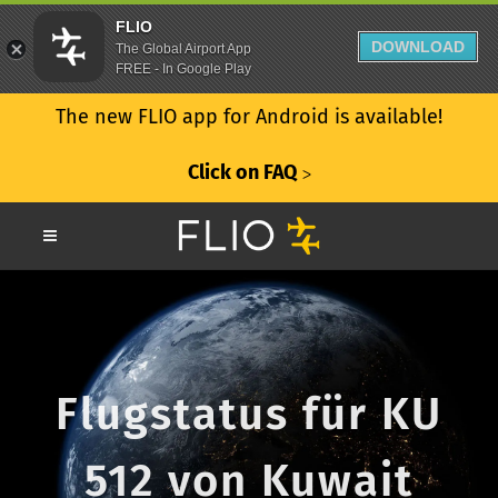
FLIO
DOWNLOAD
The Global Airport App
FREE - In Google Play
The new FLIO app for Android is available!
Click on FAQ
ᐳ
Flugstatus für KU
512 von Kuwait