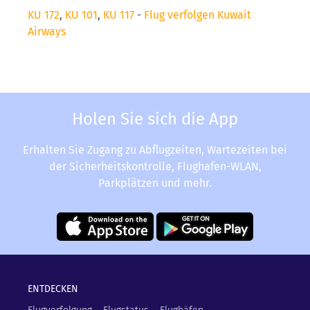
KU 172
,
KU 101
,
KU 117
-
Flug verfolgen Kuwait
Airways
Holen Sie sich die App
Erhalten Sie Zugang zu Abflugzeiten, Wartezeiten bei
der Sicherheitskontrolle, Flughafen-WLAN,
Parkplätzen und mehr.
ENTDECKEN