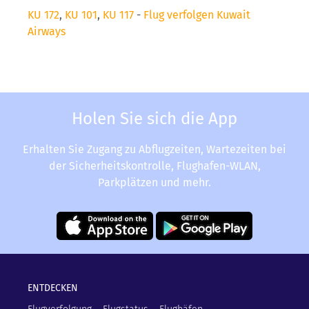
KU 172
,
KU 101
,
KU 117
-
Flug verfolgen Kuwait
Airways
Holen Sie sich die App
Erhalten Sie Zugang zu Abflugzeiten, Wartezeiten bei
der Sicherheitskontrolle, Flughafen-WLAN,
Parkplätzen und mehr.
ENTDECKEN