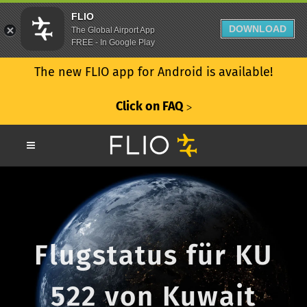
FLIO
DOWNLOAD
The Global Airport App
FREE - In Google Play
The new FLIO app for Android is available!
Click on FAQ
ᐳ
Flugstatus für KU
522 von Kuwait