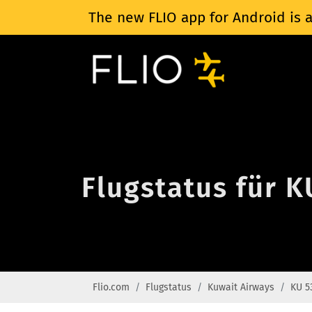
The new FLIO app for Android is a
Flugstatus für 
Flio.com
Flugstatus
Kuwait Airways
KU 5