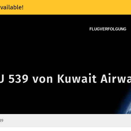
vailable!
FLUGVERFOLGUNG
KU 539 von Kuwait Airw
39