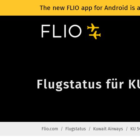
The new FLIO app for Android is a
Flugstatus für 
Flio.com
Flugstatus
Kuwait Airways
KU 5