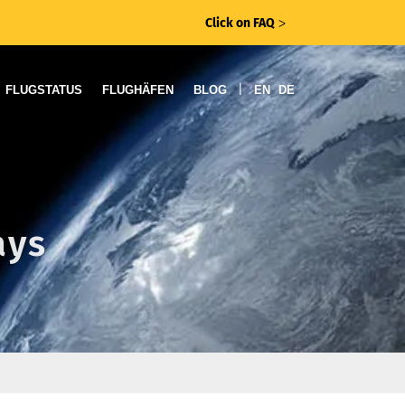
Click on FAQ
ᐳ
|
FLUGSTATUS
FLUGHÄFEN
BLOG
EN
DE
ays