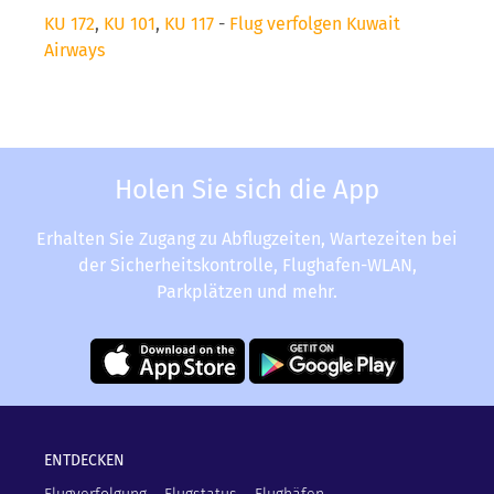
KU 172
,
KU 101
,
KU 117
-
Flug verfolgen Kuwait
Airways
Holen Sie sich die App
Erhalten Sie Zugang zu Abflugzeiten, Wartezeiten bei
der Sicherheitskontrolle, Flughafen-WLAN,
Parkplätzen und mehr.
ENTDECKEN