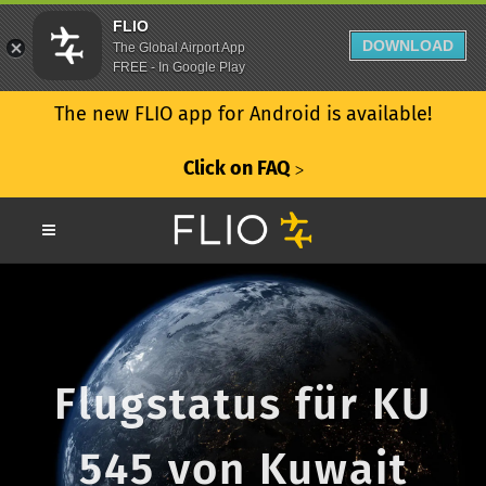
FLIO
DOWNLOAD
The Global Airport App
FREE - In Google Play
The new FLIO app for Android is available!
Click on FAQ
ᐳ
Flugstatus für KU
545 von Kuwait