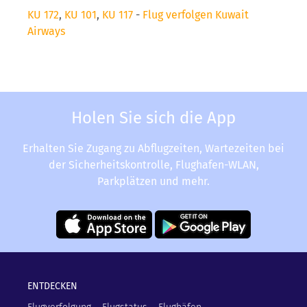
KU 172
,
KU 101
,
KU 117
-
Flug verfolgen Kuwait
Airways
Holen Sie sich die App
Erhalten Sie Zugang zu Abflugzeiten, Wartezeiten bei
der Sicherheitskontrolle, Flughafen-WLAN,
Parkplätzen und mehr.
ENTDECKEN