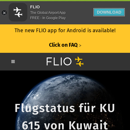
FLIO
DOWNLOAD
The Global Airport App
FREE - In Google Play
The new FLIO app for Android is available!
Click on FAQ
ᐳ
Flugstatus für KU
615 von Kuwait