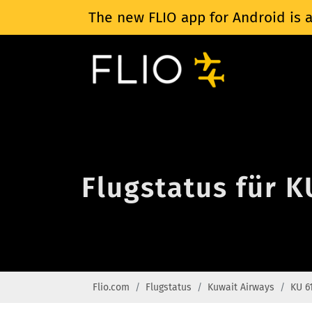
The new FLIO app for Android is a
Flugstatus für K
Flio.com
Flugstatus
Kuwait Airways
KU 6