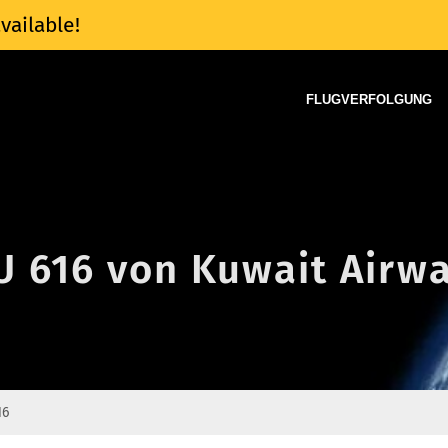
vailable!
FLUGVERFOLGUNG
U 616 von Kuwait Airw
16