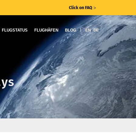
Click on FAQ
ᐳ
|
FLUGSTATUS
FLUGHÄFEN
BLOG
EN
DE
ays