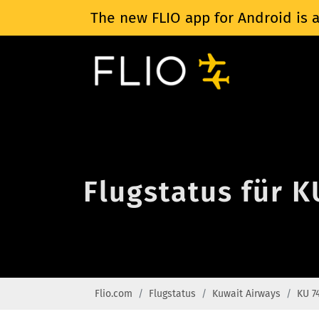
The new FLIO app for Android is a
Flugstatus für K
Flio.com
Flugstatus
Kuwait Airways
KU 7