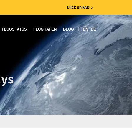
Click on FAQ
ᐳ
|
FLUGSTATUS
FLUGHÄFEN
BLOG
EN
DE
ays