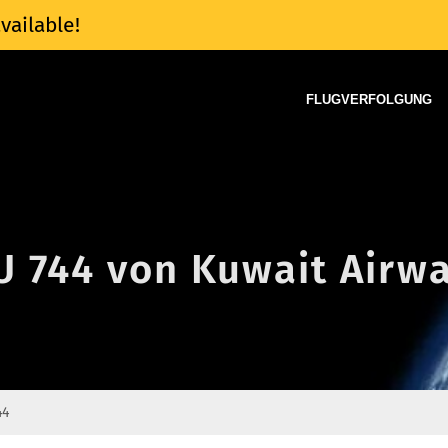
vailable!
FLUGVERFOLGUNG
U 744 von Kuwait Airw
44