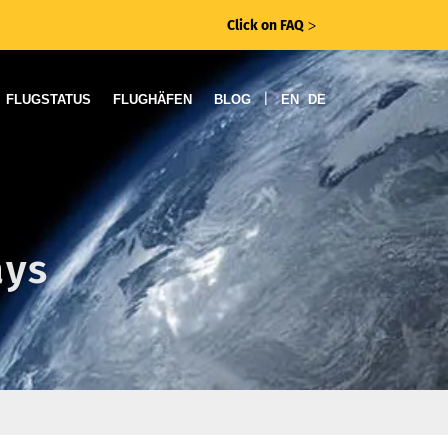
Click on FAQ
ᐳ
|
FLUGSTATUS
FLUGHÄFEN
BLOG
EN
DE
ays