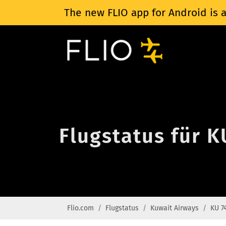
The new FLIO app for Android is a
Flugstatus für 
Flio.com
Flugstatus
Kuwait Airways
KU 7