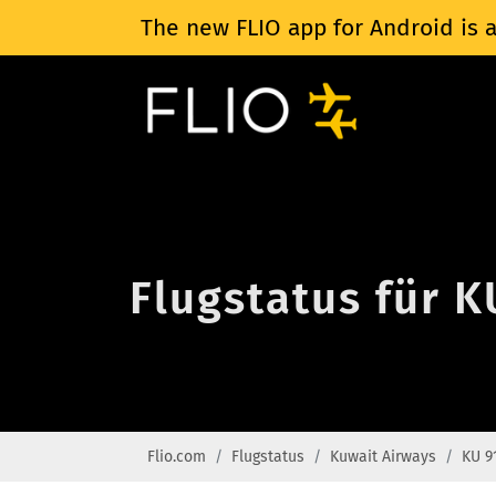
The new FLIO app for Android is a
Flugstatus für 
Flio.com
Flugstatus
Kuwait Airways
KU 9