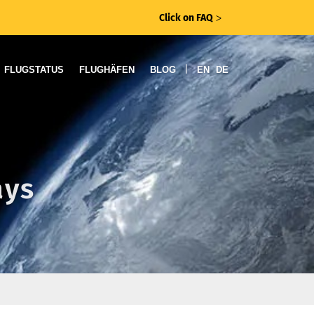
Click on FAQ
ᐳ
|
FLUGSTATUS
FLUGHÄFEN
BLOG
EN
DE
ays