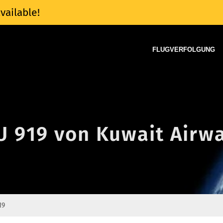
vailable!
FLUGVERFOLGUNG
KU 919 von Kuwait Airw
19