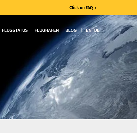
Click on FAQ
ᐳ
|
FLUGSTATUS
FLUGHÄFEN
BLOG
EN
DE