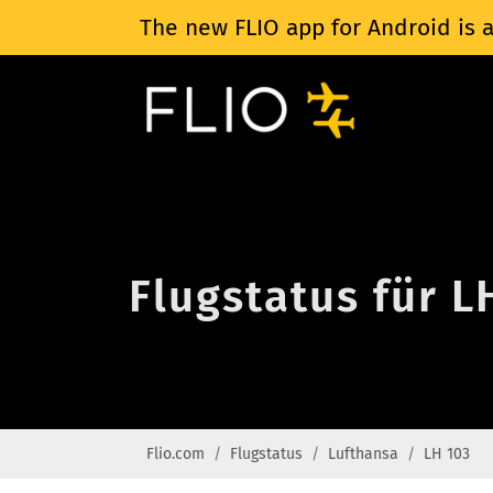
The new FLIO app for Android is a
Flugstatus für L
Flio.com
Flugstatus
Lufthansa
LH 103