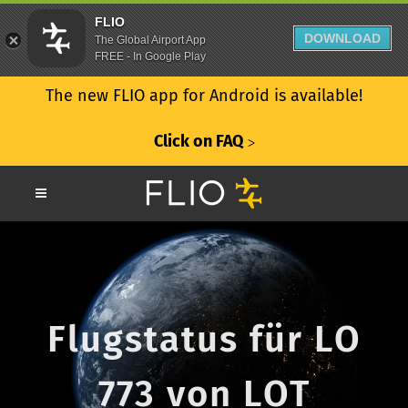
FLIO
DOWNLOAD
The Global Airport App
FREE - In Google Play
The new FLIO app for Android is available!
Click on FAQ
ᐳ
Flugstatus für LO
773 von LOT