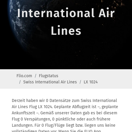
International Air
Lines
Flio.com
Flugstatus
Swiss International Air Lines
LX 1024
Derzeit haben wir 0 Datensätze zum Swiss International
Air Lines Flug LX 1024. Geplante Abflugzeit ist –, geplante
Ankunftszeit –. Gemäß unserer Daten gab es bei diesem
Flug 0 Verspätungen, 0 pünktliche oder auch frühere
Landungen. Für 0 Flug/Flüge liegt bzw. liegen uns keine
vollständigen Daten vor. Wenn Sie die FLIO App