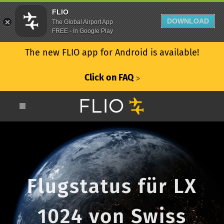
FLIO
DOWNLOAD
The Global Airport App
FREE - In Google Play
The new FLIO app for Android is available!
Click on FAQ
ᐳ
Flugstatus für LX
1024 von Swiss