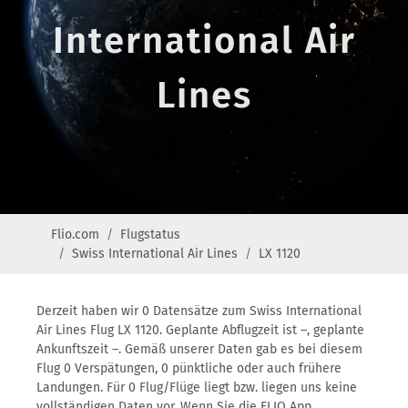
International Air
Lines
Flio.com
Flugstatus
Swiss International Air Lines
LX 1120
Derzeit haben wir 0 Datensätze zum Swiss International
Air Lines Flug LX 1120. Geplante Abflugzeit ist –, geplante
Ankunftszeit –. Gemäß unserer Daten gab es bei diesem
Flug 0 Verspätungen, 0 pünktliche oder auch frühere
Landungen. Für 0 Flug/Flüge liegt bzw. liegen uns keine
vollständigen Daten vor. Wenn Sie die FLIO App