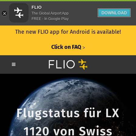
FLIO
DOWNLOAD
The Global Airport App
FREE - In Google Play
The new FLIO app for Android is available!
Click on FAQ
ᐳ
Flugstatus für LX
1120 von Swiss