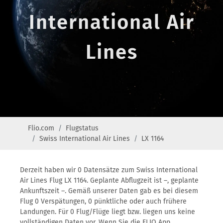
International Air
Lines
Flio.com
Flugstatus
Swiss International Air Lines
LX 1164
Derzeit haben wir 0 Datensätze zum Swiss International
Air Lines Flug LX 1164. Geplante Abflugzeit ist –, geplante
Ankunftszeit –. Gemäß unserer Daten gab es bei diesem
Flug 0 Verspätungen, 0 pünktliche oder auch frühere
Landungen. Für 0 Flug/Flüge liegt bzw. liegen uns keine
vollständigen Daten vor. Wenn Sie die FLIO App