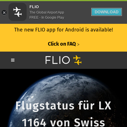
FLIO
DOWNLOAD
The Global Airport App
FREE - In Google Play
The new FLIO app for Android is available!
Click on FAQ
ᐳ
Flugstatus für LX
1164 von Swiss