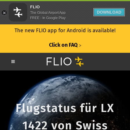
FLIO
DOWNLOAD
The Global Airport App
FREE - In Google Play
The new FLIO app for Android is available!
Click on FAQ
ᐳ
Flugstatus für LX
1422 von Swiss