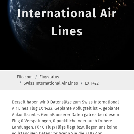
International Air
Lines
Flio.com
Flugstatus
Swiss International Air Lines
LX 1422
Derzeit haben wir 0 Datensätze zum Swiss International
Air Lines Flug LX 1422. Geplante Abflugzeit ist –, geplante
Ankunftszeit –. Gemäß unserer Daten gab es bei diesem
Flug 0 Verspätungen, 0 pünktliche oder auch frühere
Landungen. Für 0 Flug/Flüge liegt bzw. liegen uns keine
vollständigen Daten vor. Wenn Sie die FLIO App