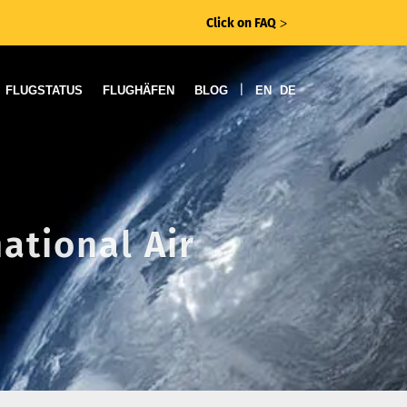
Click on FAQ
ᐳ
|
FLUGSTATUS
FLUGHÄFEN
BLOG
EN
DE
ational Air