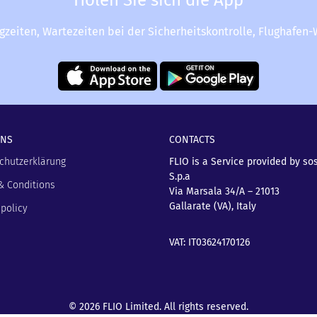
Holen Sie sich die App
ugzeiten, Wartezeiten bei der Sicherheitskontrolle, Flughafen
UNS
CONTACTS
chutzerklärung
FLIO is a Service provided by so
S.p.a
& Conditions
Via Marsala 34/A – 21013
Gallarate (VA), Italy
policy
VAT: IT03624170126
© 2026 FLIO Limited. All rights reserved.