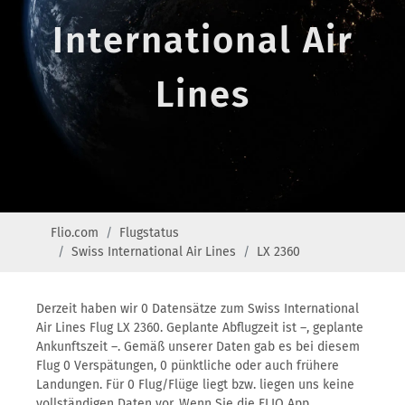
International Air
Lines
Flio.com
Flugstatus
Swiss International Air Lines
LX 2360
Derzeit haben wir 0 Datensätze zum Swiss International
Air Lines Flug LX 2360. Geplante Abflugzeit ist –, geplante
Ankunftszeit –. Gemäß unserer Daten gab es bei diesem
Flug 0 Verspätungen, 0 pünktliche oder auch frühere
Landungen. Für 0 Flug/Flüge liegt bzw. liegen uns keine
vollständigen Daten vor. Wenn Sie die FLIO App