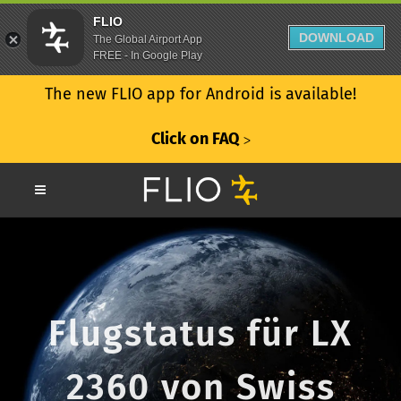
FLIO
DOWNLOAD
The Global Airport App
FREE - In Google Play
The new FLIO app for Android is available!
Click on FAQ
ᐳ
Flugstatus für LX
2360 von Swiss