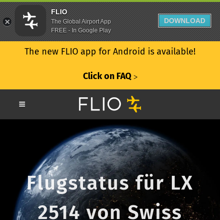
FLIO
DOWNLOAD
The Global Airport App
FREE - In Google Play
The new FLIO app for Android is available!
Click on FAQ
ᐳ
Flugstatus für LX
2514 von Swiss