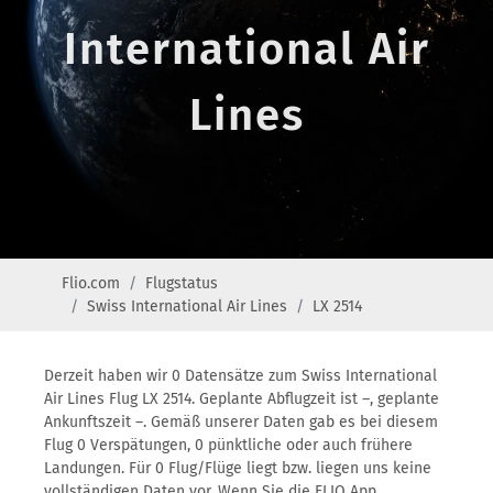
International Air
Lines
Flio.com
Flugstatus
Swiss International Air Lines
LX 2514
Derzeit haben wir 0 Datensätze zum Swiss International
Air Lines Flug LX 2514. Geplante Abflugzeit ist –, geplante
Ankunftszeit –. Gemäß unserer Daten gab es bei diesem
Flug 0 Verspätungen, 0 pünktliche oder auch frühere
Landungen. Für 0 Flug/Flüge liegt bzw. liegen uns keine
vollständigen Daten vor. Wenn Sie die FLIO App