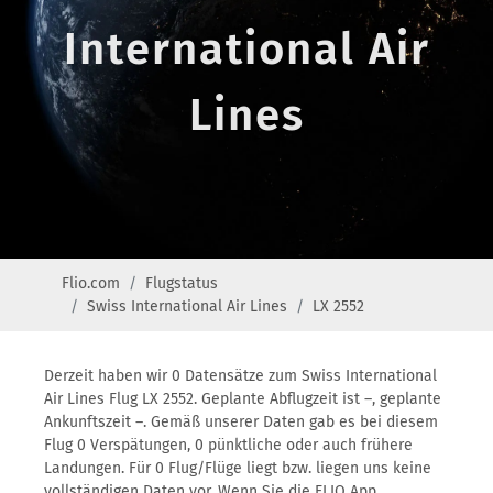
International Air
Lines
Flio.com
Flugstatus
Swiss International Air Lines
LX 2552
Derzeit haben wir 0 Datensätze zum Swiss International
Air Lines Flug LX 2552. Geplante Abflugzeit ist –, geplante
Ankunftszeit –. Gemäß unserer Daten gab es bei diesem
Flug 0 Verspätungen, 0 pünktliche oder auch frühere
Landungen. Für 0 Flug/Flüge liegt bzw. liegen uns keine
vollständigen Daten vor. Wenn Sie die FLIO App