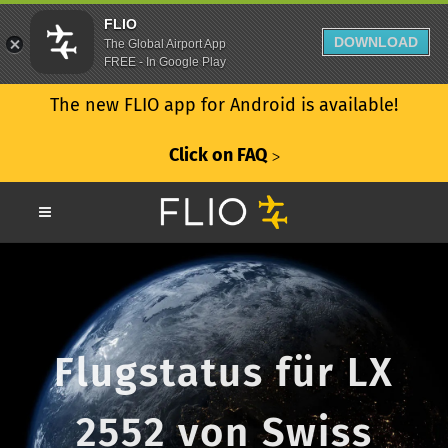
FLIO
DOWNLOAD
The Global Airport App
FREE - In Google Play
The new FLIO app for Android is available!
Click on FAQ
ᐳ
Flugstatus für LX
2552 von Swiss