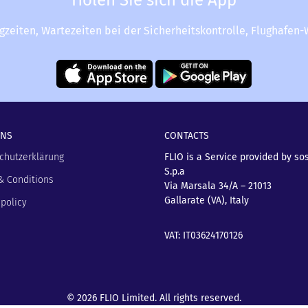
Holen Sie sich die App
ugzeiten, Wartezeiten bei der Sicherheitskontrolle, Flughafen
UNS
CONTACTS
chutzerklärung
FLIO is a Service provided by so
S.p.a
& Conditions
Via Marsala 34/A – 21013
Gallarate (VA), Italy
policy
VAT: IT03624170126
© 2026 FLIO Limited. All rights reserved.