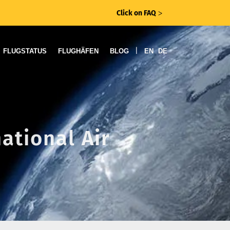
Click on FAQ
ᐳ
|
FLUGSTATUS
FLUGHÄFEN
BLOG
EN
DE
ational Air