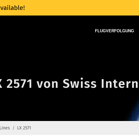
vailable!
FLUGVERFOLGUNG
X 2571 von Swiss Intern
 Lines
LX 2571