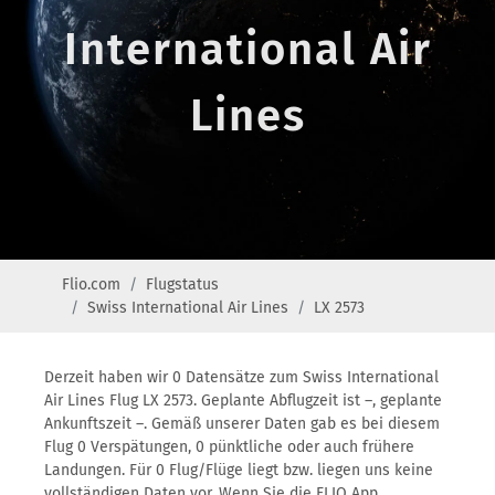
International Air
Lines
Flio.com
Flugstatus
Swiss International Air Lines
LX 2573
Derzeit haben wir 0 Datensätze zum Swiss International
Air Lines Flug LX 2573. Geplante Abflugzeit ist –, geplante
Ankunftszeit –. Gemäß unserer Daten gab es bei diesem
Flug 0 Verspätungen, 0 pünktliche oder auch frühere
Landungen. Für 0 Flug/Flüge liegt bzw. liegen uns keine
vollständigen Daten vor. Wenn Sie die FLIO App