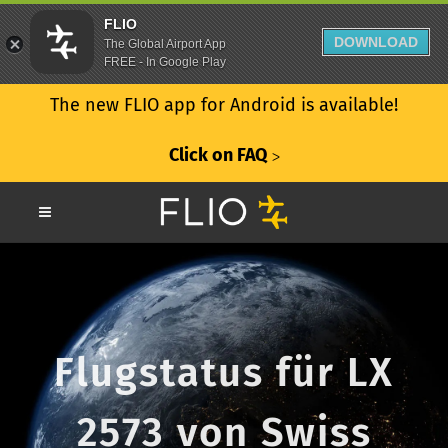
FLIO
DOWNLOAD
The Global Airport App
FREE - In Google Play
The new FLIO app for Android is available!
Click on FAQ
ᐳ
Flugstatus für LX
2573 von Swiss