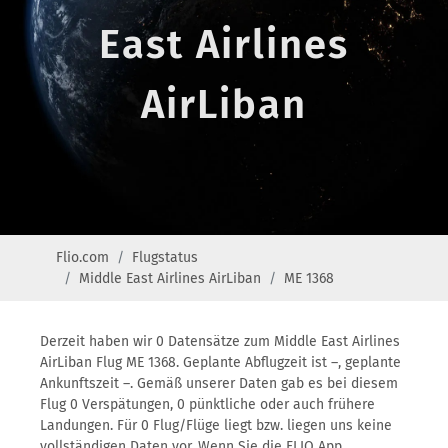
East Airlines
AirLiban
Flio.com
Flugstatus
Middle East Airlines AirLiban
ME 1368
Derzeit haben wir 0 Datensätze zum Middle East Airlines
AirLiban Flug ME 1368. Geplante Abflugzeit ist –, geplante
Ankunftszeit –. Gemäß unserer Daten gab es bei diesem
Flug 0 Verspätungen, 0 pünktliche oder auch frühere
Landungen. Für 0 Flug/Flüge liegt bzw. liegen uns keine
vollständigen Daten vor. Wenn Sie die FLIO App