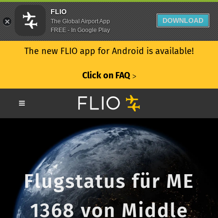
FLIO
DOWNLOAD
The Global Airport App
FREE - In Google Play
The new FLIO app for Android is available!
Click on FAQ
ᐳ
Flugstatus für ME
1368 von Middle