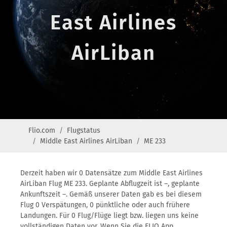
East Airlines
AirLiban
Flio.com
Flugstatus
Middle East Airlines AirLiban
ME 233
Derzeit haben wir 0 Datensätze zum Middle East Airlines
AirLiban Flug ME 233. Geplante Abflugzeit ist –, geplante
Ankunftszeit –. Gemäß unserer Daten gab es bei diesem
Flug 0 Verspätungen, 0 pünktliche oder auch frühere
Landungen. Für 0 Flug/Flüge liegt bzw. liegen uns keine
vollständigen Daten vor. Wenn Sie die FLIO App