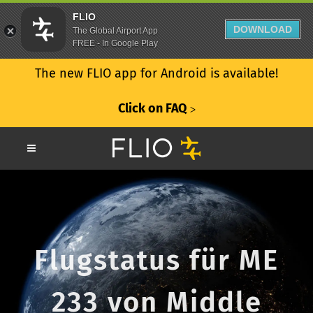
FLIO
DOWNLOAD
The Global Airport App
FREE - In Google Play
The new FLIO app for Android is available!
Click on FAQ
ᐳ
Flugstatus für ME
233 von Middle