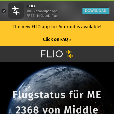
FLIO
DOWNLOAD
The Global Airport App
FREE - In Google Play
The new FLIO app for Android is available!
Click on FAQ
ᐳ
Flugstatus für ME
2368 von Middle