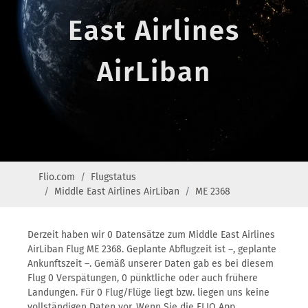
East Airlines
AirLiban
Flio.com
Flugstatus
Middle East Airlines AirLiban
ME 2368
Derzeit haben wir 0 Datensätze zum Middle East Airlines
AirLiban Flug ME 2368. Geplante Abflugzeit ist –, geplante
Ankunftszeit –. Gemäß unserer Daten gab es bei diesem
Flug 0 Verspätungen, 0 pünktliche oder auch frühere
Landungen. Für 0 Flug/Flüge liegt bzw. liegen uns keine
vollständigen Daten vor. Wenn Sie die FLIO App