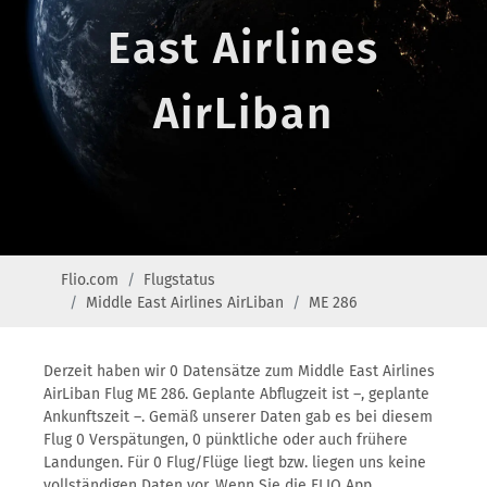
East Airlines
AirLiban
Flio.com
Flugstatus
Middle East Airlines AirLiban
ME 286
Derzeit haben wir 0 Datensätze zum Middle East Airlines
AirLiban Flug ME 286. Geplante Abflugzeit ist –, geplante
Ankunftszeit –. Gemäß unserer Daten gab es bei diesem
Flug 0 Verspätungen, 0 pünktliche oder auch frühere
Landungen. Für 0 Flug/Flüge liegt bzw. liegen uns keine
vollständigen Daten vor. Wenn Sie die FLIO App