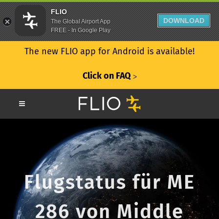
FLIO
DOWNLOAD
The Global Airport App
FREE - In Google Play
The new FLIO app for Android is available!
Click on FAQ
ᐳ
Flugstatus für ME
286 von Middle