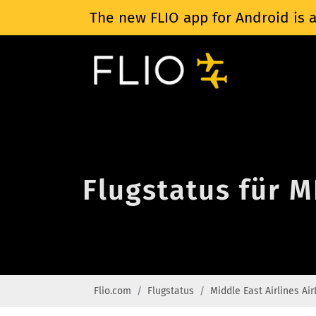
The new FLIO app for Android is a
Flugstatus für M
Flio.com
Flugstatus
Middle East Airlines Ai