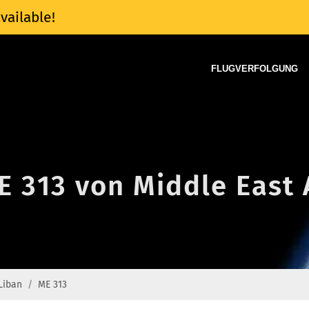
vailable!
FLUGVERFOLGUNG
E 313 von Middle East 
rLiban
ME 313