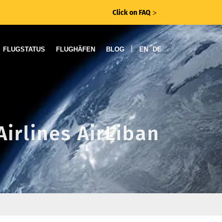
Click on FAQ
ᐳ
|
FLUGSTATUS
FLUGHÄFEN
BLOG
EN
DE
Airlines AirLiban