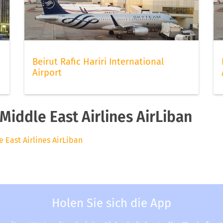
Beirut Rafic Hariri International
Airport
iddle East Airlines AirLiban
e East Airlines AirLiban
Holen Sie sich die App