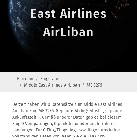
East Airlines
AirLiban
Flio.com
Flugstatus
Middle East Airlines AirLiban
ME 3276
Derzeit haben wir 0 Datensätze zum Middle East Airlines
AirLiban Flug ME 3276. Geplante Abflugzeit ist –, geplante
Ankunftszeit –. Gemäß unserer Daten gab es bei diesem
Flug 0 Verspätungen, 0 pünktliche oder auch frühere
Landungen. Für 0 Flug/Flüge liegt bzw. liegen uns keine
vollständigen Daten vor. Wenn Sie die FLIO App