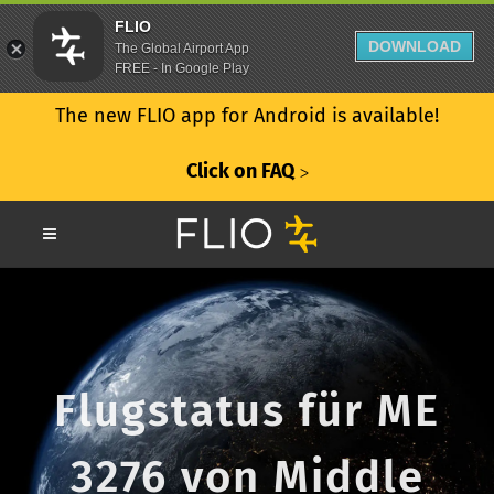
FLIO
DOWNLOAD
The Global Airport App
FREE - In Google Play
The new FLIO app for Android is available!
Click on FAQ
ᐳ
Flugstatus für ME
3276 von Middle