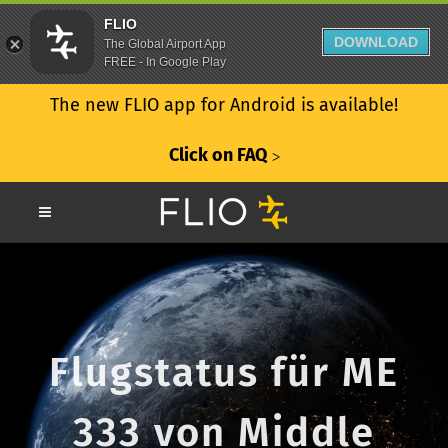
FLIO
DOWNLOAD
The Global Airport App
FREE - In Google Play
The new FLIO app for Android is available!
Click on FAQ
ᐳ
Flugstatus für ME
333 von Middle