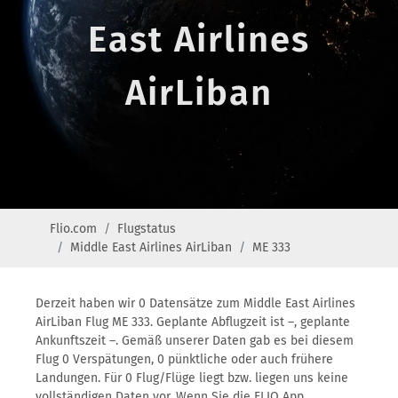
East Airlines
AirLiban
Flio.com
Flugstatus
Middle East Airlines AirLiban
ME 333
Derzeit haben wir 0 Datensätze zum Middle East Airlines
AirLiban Flug ME 333. Geplante Abflugzeit ist –, geplante
Ankunftszeit –. Gemäß unserer Daten gab es bei diesem
Flug 0 Verspätungen, 0 pünktliche oder auch frühere
Landungen. Für 0 Flug/Flüge liegt bzw. liegen uns keine
vollständigen Daten vor. Wenn Sie die FLIO App