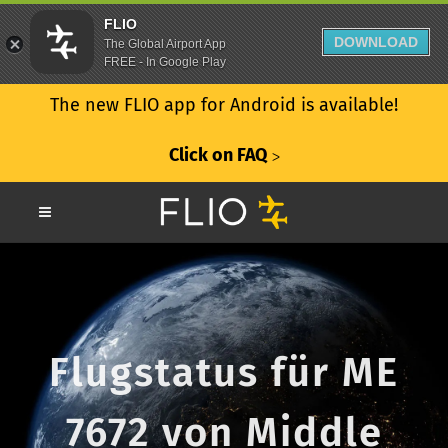
FLIO
DOWNLOAD
The Global Airport App
FREE - In Google Play
The new FLIO app for Android is available!
Click on FAQ
ᐳ
Flugstatus für ME
7672 von Middle