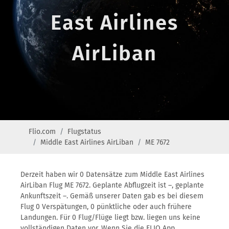
East Airlines
AirLiban
Flio.com
Flugstatus
Middle East Airlines AirLiban
ME 7672
Derzeit haben wir 0 Datensätze zum Middle East Airlines
AirLiban Flug ME 7672. Geplante Abflugzeit ist –, geplante
Ankunftszeit –. Gemäß unserer Daten gab es bei diesem
Flug 0 Verspätungen, 0 pünktliche oder auch frühere
Landungen. Für 0 Flug/Flüge liegt bzw. liegen uns keine
vollständigen Daten vor. Wenn Sie die FLIO App