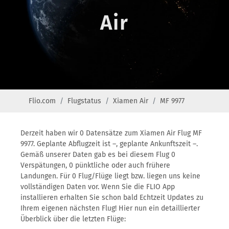
Air
Flio.com
Flugstatus
Xiamen Air
MF 9977
Derzeit haben wir 0 Datensätze zum Xiamen Air Flug MF
9977. Geplante Abflugzeit ist –, geplante Ankunftszeit –.
Gemäß unserer Daten gab es bei diesem Flug 0
Verspätungen, 0 pünktliche oder auch frühere
Landungen. Für 0 Flug/Flüge liegt bzw. liegen uns keine
vollständigen Daten vor. Wenn Sie die FLIO App
installieren erhalten Sie schon bald Echtzeit Updates zu
Ihrem eigenen nächsten Flug! Hier nun ein detaillierter
Überblick über die letzten Flüge: