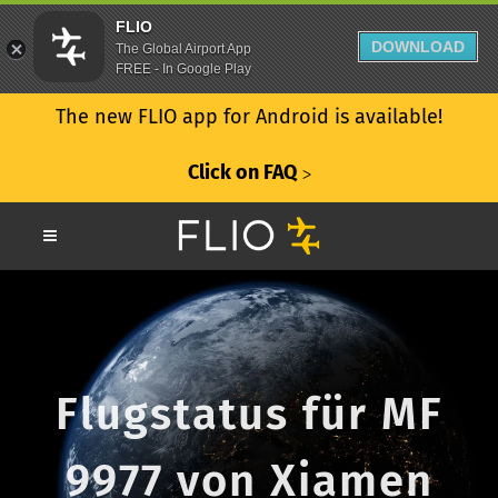
FLIO
DOWNLOAD
The Global Airport App
FREE - In Google Play
The new FLIO app for Android is available!
Click on FAQ
ᐳ
Flugstatus für MF
9977 von Xiamen